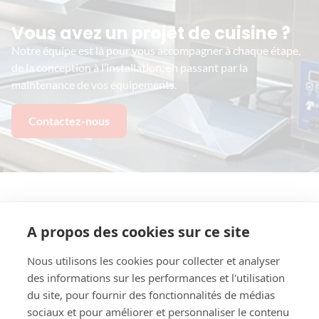
Vous avez un projet de cuisine ?
Notre équipe est là pour vous accompagner à chaque étape,
de la conception à l’installation, en passant par la
maintenance de vos équipements.
Contactez-nous
A propos des cookies sur ce site
Nous utilisons les cookies pour collecter et analyser
Contact
des informations sur les performances et l'utilisation
02 31 29 19 48​
du site, pour fournir des fonctionnalités de médias
sociaux et pour améliorer et personnaliser le contenu